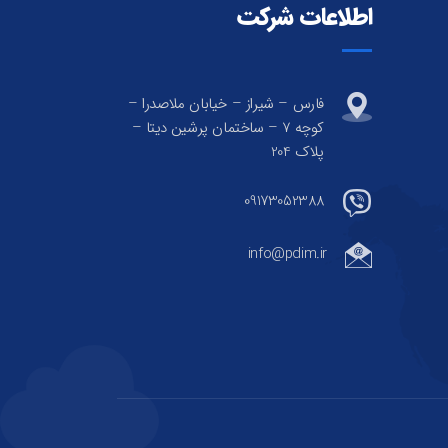
اطلاعات شرکت
فارس – شیراز – خیابان ملاصدرا –
کوچه 7 – ساختمان پرشین دیتا –
پلاک 204
09173052388
info@pdim.ir