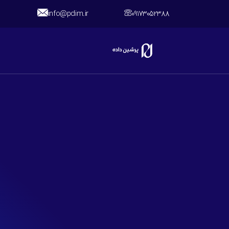
info@pdim.ir
09173052388